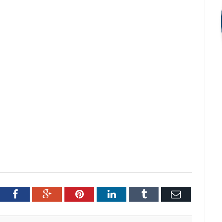
tter
Facebook
Google+
Pinterest
LinkedIn
Tumblr
Email