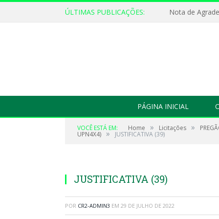
ÚLTIMAS PUBLICAÇÕES:
Nota de Agrad
PÁGINA INICIAL
O
»
»
VOCÊ ESTÁ EM:
Home
Licitações
PREGÃO
»
UPN4X4)
JUSTIFICATIVA (39)
JUSTIFICATIVA (39)
POR
CR2-ADMIN3
EM
29 DE JULHO DE 2022