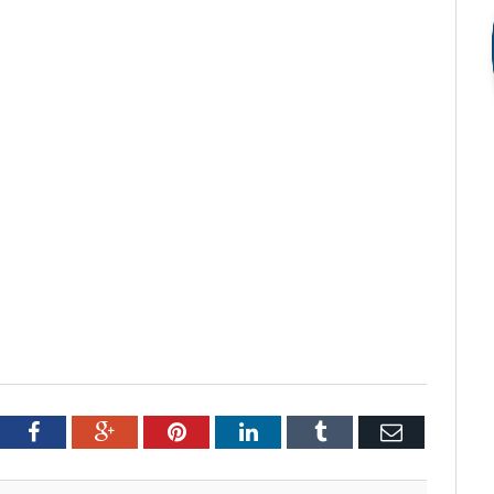
tter
Facebook
Google+
Pinterest
LinkedIn
Tumblr
Email