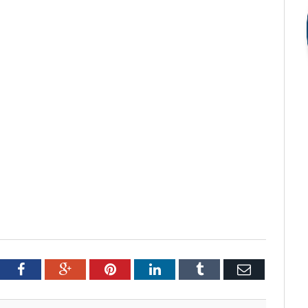
tter
Facebook
Google+
Pinterest
LinkedIn
Tumblr
Email