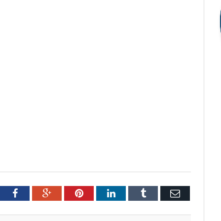
tter
Facebook
Google+
Pinterest
LinkedIn
Tumblr
Email