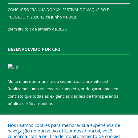
CONCURSO “RAINHA DO XXXI FESTIVAL DO VAQUEIRO E
PESCADOR” 2026
12 de junho de 2026
(sem título)
1 de janeiro de 2026
DESENVOLVIDO POR CR2
Muito mais que
criar site
ou
sistema para prefeituras
!
Realizamos uma
assessoria
completa, onde garantimos em
contrato que todas as exigências das
leis de transparência
pública
serão atendidas.
Conheça o
PNTP
e o
Radar da Transparência Pública
Nós usamos cookies para melhorar sua experiência de
navegação no portal. Ao utilizar nosso portal, você
concorda com a política de monitoramento de cookies.