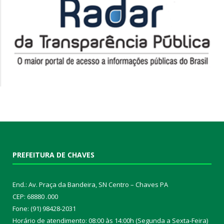
PREFEITURA DE CHAVES
End.: Av. Praça da Bandeira, SN Centro – Chaves PA
CEP: 68880 .000
Fone: (91) 98428-2031
Horário de atendimento: 08:00 às 14:00h (Segunda a Sexta-Feira)