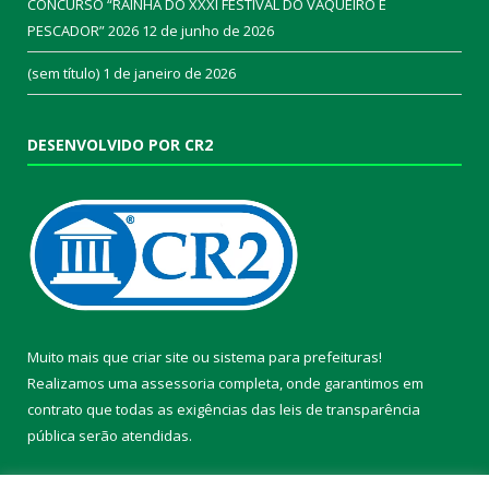
CONCURSO “RAINHA DO XXXI FESTIVAL DO VAQUEIRO E
PESCADOR” 2026
12 de junho de 2026
(sem título)
1 de janeiro de 2026
DESENVOLVIDO POR CR2
Muito mais que
criar site
ou
sistema para prefeituras
!
Realizamos uma
assessoria
completa, onde garantimos em
contrato que todas as exigências das
leis de transparência
pública
serão atendidas.
Conheça o
PNTP
e o
Radar da Transparência Pública