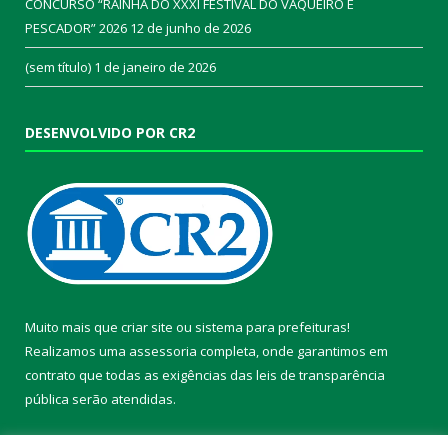
CONCURSO “RAINHA DO XXXI FESTIVAL DO VAQUEIRO E
PESCADOR” 2026
12 de junho de 2026
(sem título)
1 de janeiro de 2026
DESENVOLVIDO POR CR2
Muito mais que
criar site
ou
sistema para prefeituras
!
Realizamos uma
assessoria
completa, onde garantimos em
contrato que todas as exigências das
leis de transparência
pública
serão atendidas.
Conheça o
PNTP
e o
Radar da Transparência Pública