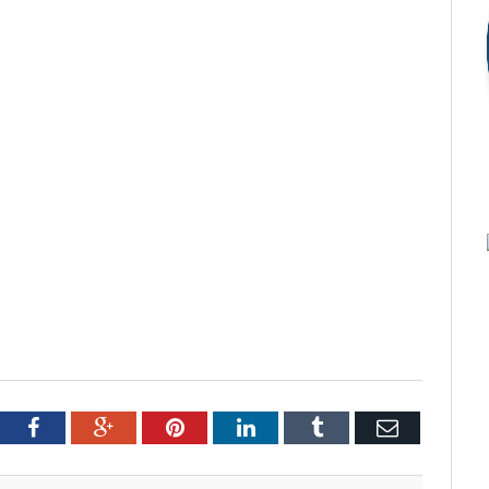
tter
Facebook
Google+
Pinterest
LinkedIn
Tumblr
Email