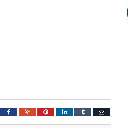
tter
Facebook
Google+
Pinterest
LinkedIn
Tumblr
Email