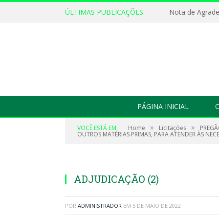
ÚLTIMAS PUBLICAÇÕES:
Nota de Agrad
PÁGINA INICIAL
O
»
»
VOCÊ ESTÁ EM:
Home
Licitações
PREGÃO
OUTROS MATÉRIAS PRIMAS, PARA ATENDER ÀS NECE
ADJUDICAÇÃO (2)
POR
ADMINISTRADOR
EM
5 DE MAIO DE 2022