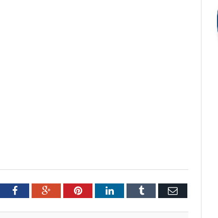
tter
Facebook
Google+
Pinterest
LinkedIn
Tumblr
Email