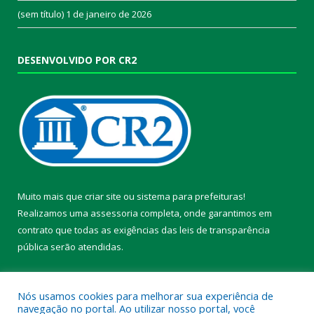
(sem título)
1 de janeiro de 2026
DESENVOLVIDO POR CR2
Muito mais que
criar site
ou
sistema para prefeituras
!
Realizamos uma
assessoria
completa, onde garantimos em
contrato que todas as exigências das
leis de transparência
pública
serão atendidas.
Conheça o
PNTP
e o
Radar da Transparência Pública
Nós usamos cookies para melhorar sua experiência de
navegação no portal. Ao utilizar nosso portal, você