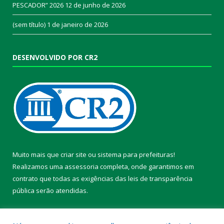
PESCADOR” 2026
12 de junho de 2026
(sem título)
1 de janeiro de 2026
DESENVOLVIDO POR CR2
Muito mais que
criar site
ou
sistema para prefeituras
!
Realizamos uma
assessoria
completa, onde garantimos em
contrato que todas as exigências das
leis de transparência
pública
serão atendidas.
Conheça o
PNTP
e o
Radar da Transparência Pública