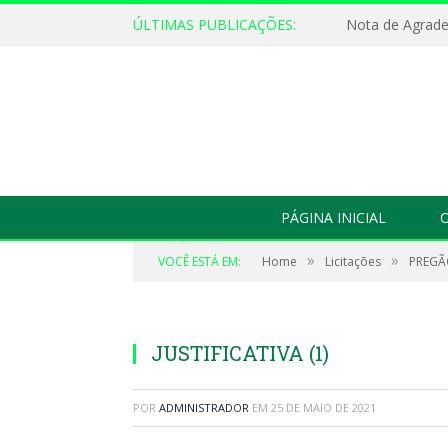
ÚLTIMAS PUBLICAÇÕES:
Nota de Agrad
PÁGINA INICIAL
O
»
»
VOCÊ ESTÁ EM:
Home
Licitações
PREGÃ
JUSTIFICATIVA (1)
POR
ADMINISTRADOR
EM
25 DE MAIO DE 2021