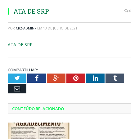
ATA DE SRP
0
POR
CR2-ADMIN7
EM
13 DE JULHO DE 2021
ATA DE SRP
COMPARTILHAR:
Twitter
Facebook
Google+
Pinterest
LinkedIn
Tumblr
Email
CONTEÚDO RELACIONADO