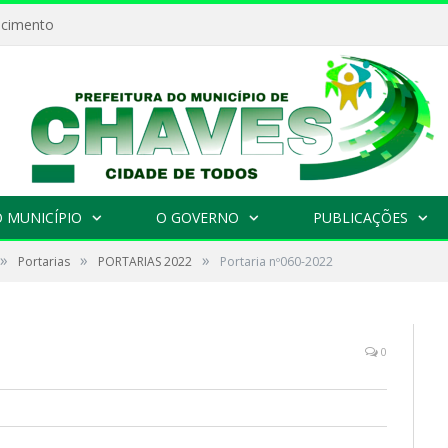
ecimento
 MUNICÍPIO
O GOVERNO
PUBLICAÇÕES
»
»
»
Portarias
PORTARIAS 2022
Portaria nº060-2022
0