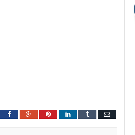
tter
Facebook
Google+
Pinterest
LinkedIn
Tumblr
Email