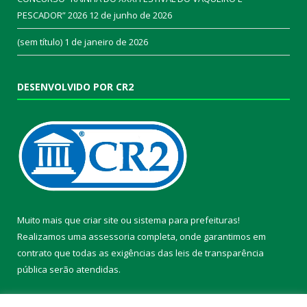
PESCADOR” 2026
12 de junho de 2026
(sem título)
1 de janeiro de 2026
DESENVOLVIDO POR CR2
Muito mais que
criar site
ou
sistema para prefeituras
!
Realizamos uma
assessoria
completa, onde garantimos em
contrato que todas as exigências das
leis de transparência
pública
serão atendidas.
Conheça o
PNTP
e o
Radar da Transparência Pública