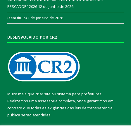
PESCADOR” 2026
12 de junho de 2026
(sem título)
1 de janeiro de 2026
DESENVOLVIDO POR CR2
Muito mais que
criar site
ou
sistema para prefeituras
!
Realizamos uma
assessoria
completa, onde garantimos em
contrato que todas as exigências das
leis de transparência
pública
serão atendidas.
Conheça o
PNTP
e o
Radar da Transparência Pública