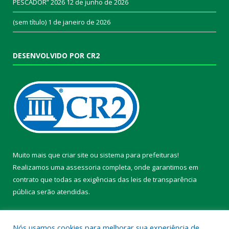
PESCADOR” 2026
12 de junho de 2026
(sem título)
1 de janeiro de 2026
DESENVOLVIDO POR CR2
Muito mais que
criar site
ou
sistema para prefeituras
!
Realizamos uma
assessoria
completa, onde garantimos em
contrato que todas as exigências das
leis de transparência
pública
serão atendidas.
Conheça o
PNTP
e o
Radar da Transparência Pública
Nós usamos cookies para melhorar sua experiência de