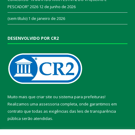
PESCADOR” 2026
12 de junho de 2026
(sem título)
1 de janeiro de 2026
DESENVOLVIDO POR CR2
Muito mais que
criar site
ou
sistema para prefeituras
!
Realizamos uma
assessoria
completa, onde garantimos em
contrato que todas as exigências das
leis de transparência
pública
serão atendidas.
Conheça o
PNTP
e o
Radar da Transparência Pública