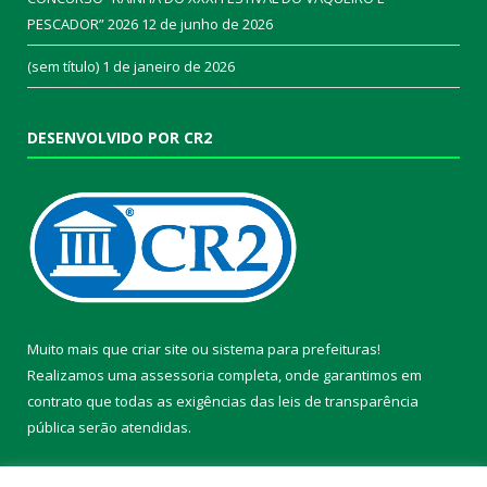
PESCADOR” 2026
12 de junho de 2026
(sem título)
1 de janeiro de 2026
DESENVOLVIDO POR CR2
Muito mais que
criar site
ou
sistema para prefeituras
!
Realizamos uma
assessoria
completa, onde garantimos em
contrato que todas as exigências das
leis de transparência
pública
serão atendidas.
Conheça o
PNTP
e o
Radar da Transparência Pública