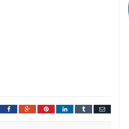
tter
Facebook
Google+
Pinterest
LinkedIn
Tumblr
Email