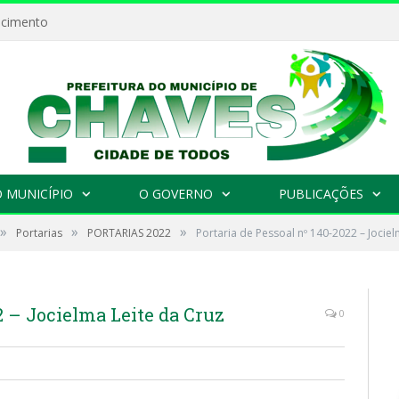
ecimento
 MUNICÍPIO
O GOVERNO
PUBLICAÇÕES
»
»
»
Portarias
PORTARIAS 2022
Portaria de Pessoal nº 140-2022 – Jociel
2 – Jocielma Leite da Cruz
0