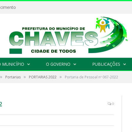
ecimento
 MUNICÍPIO
O GOVERNO
PUBLICAÇÕES
»
»
»
Portarias
PORTARIAS 2022
Portaria de Pessoal nº 067-2022
2
0