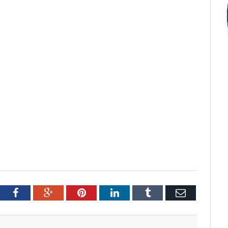
tter
Facebook
Google+
Pinterest
LinkedIn
Tumblr
Email