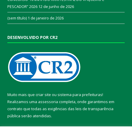
PESCADOR” 2026
12 de junho de 2026
(sem título)
1 de janeiro de 2026
DESENVOLVIDO POR CR2
Muito mais que
criar site
ou
sistema para prefeituras
!
Realizamos uma
assessoria
completa, onde garantimos em
contrato que todas as exigências das
leis de transparência
pública
serão atendidas.
Conheça o
PNTP
e o
Radar da Transparência Pública