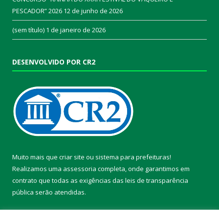
PESCADOR” 2026
12 de junho de 2026
(sem título)
1 de janeiro de 2026
DESENVOLVIDO POR CR2
Muito mais que
criar site
ou
sistema para prefeituras
!
Realizamos uma
assessoria
completa, onde garantimos em
contrato que todas as exigências das
leis de transparência
pública
serão atendidas.
Conheça o
PNTP
e o
Radar da Transparência Pública