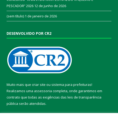
PESCADOR” 2026
12 de junho de 2026
(sem título)
1 de janeiro de 2026
DESENVOLVIDO POR CR2
Muito mais que
criar site
ou
sistema para prefeituras
!
Realizamos uma
assessoria
completa, onde garantimos em
contrato que todas as exigências das
leis de transparência
pública
serão atendidas.
Conheça o
PNTP
e o
Radar da Transparência Pública