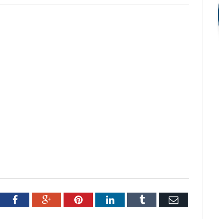
tter
Facebook
Google+
Pinterest
LinkedIn
Tumblr
Email