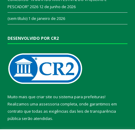
PESCADOR” 2026
12 de junho de 2026
(sem título)
1 de janeiro de 2026
DESENVOLVIDO POR CR2
Muito mais que
criar site
ou
sistema para prefeituras
!
Realizamos uma
assessoria
completa, onde garantimos em
contrato que todas as exigências das
leis de transparência
pública
serão atendidas.
Conheça o
PNTP
e o
Radar da Transparência Pública