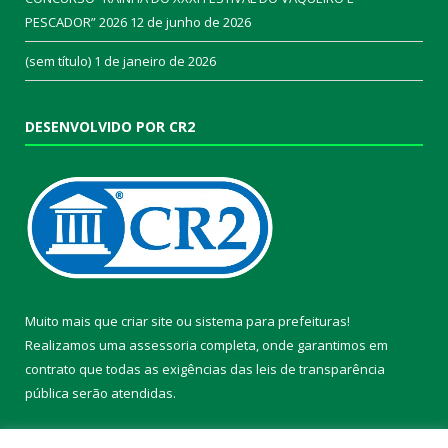
PESCADOR” 2026
12 de junho de 2026
(sem título)
1 de janeiro de 2026
DESENVOLVIDO POR CR2
Muito mais que
criar site
ou
sistema para prefeituras
!
Realizamos uma
assessoria
completa, onde garantimos em
contrato que todas as exigências das
leis de transparência
pública
serão atendidas.
Conheça o
PNTP
e o
Radar da Transparência Pública