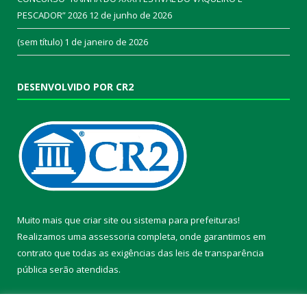
PESCADOR” 2026
12 de junho de 2026
(sem título)
1 de janeiro de 2026
DESENVOLVIDO POR CR2
Muito mais que
criar site
ou
sistema para prefeituras
!
Realizamos uma
assessoria
completa, onde garantimos em
contrato que todas as exigências das
leis de transparência
pública
serão atendidas.
Conheça o
PNTP
e o
Radar da Transparência Pública