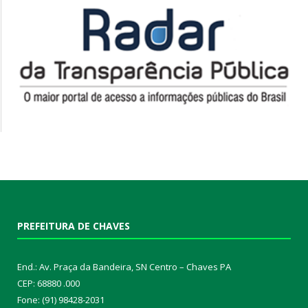
PREFEITURA DE CHAVES
End.: Av. Praça da Bandeira, SN Centro – Chaves PA
CEP: 68880 .000
Fone: (91) 98428-2031