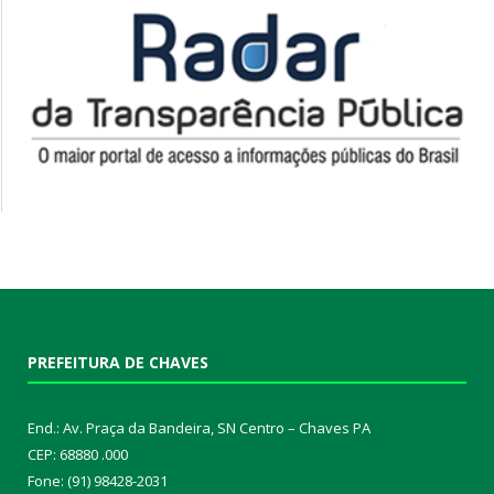
PREFEITURA DE CHAVES
End.: Av. Praça da Bandeira, SN Centro – Chaves PA
CEP: 68880 .000
Fone: (91) 98428-2031