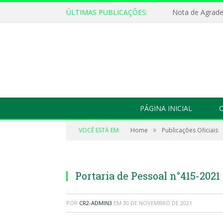
ÚLTIMAS PUBLICAÇÕES:
Nota de Agrad
PÁGINA INICIAL
O
»
VOCÊ ESTÁ EM:
Home
Publicações Oficiais
Portaria de Pessoal n°415-2021
POR
CR2-ADMIN3
EM
30 DE NOVEMBRO DE 2021