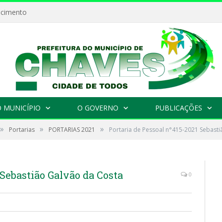
ecimento
 MUNICÍPIO
O GOVERNO
PUBLICAÇÕES
»
»
»
Portarias
PORTARIAS 2021
Portaria de Pessoal n°415-2021 Sebasti
 Sebastião Galvão da Costa
0