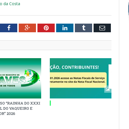
ão da Costa
tter
Facebook
Google+
Pinterest
LinkedIn
Tumblr
Email
SO “RAINHA DO XXXI
L DO VAQUEIRO E
R” 2026