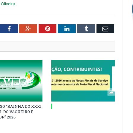
Oliveira
tter
Facebook
Google+
Pinterest
LinkedIn
Tumblr
Email
SO “RAINHA DO XXXI
L DO VAQUEIRO E
R” 2026