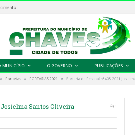
ecimento
 MUNICÍPIO
O GOVERNO
PUBLICAÇÕES
»
»
»
Portarias
PORTARIAS 2021
Portaria de Pessoal n°405-2021 Josielma
 Josielma Santos Oliveira
0