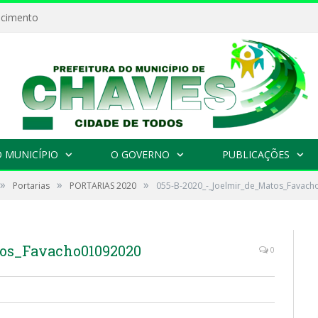
ecimento
 MUNICÍPIO
O GOVERNO
PUBLICAÇÕES
»
»
»
Portarias
PORTARIAS 2020
055-B-2020_-_Joelmir_de_Matos_Favac
tos_Favacho01092020
0