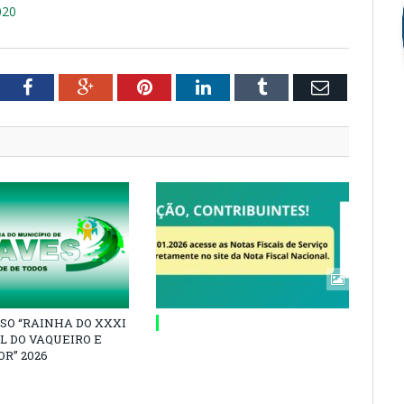
020
tter
Facebook
Google+
Pinterest
LinkedIn
Tumblr
Email
SO “RAINHA DO XXXI
L DO VAQUEIRO E
R” 2026