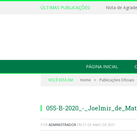
ÚLTIMAS PUBLICAÇÕES:
Nota de Agrad
PÁGINA INICIAL
O
»
VOCÊ ESTÁ EM:
Home
Publicações Oficiais
055-B-2020_-_Joelmir_de_Ma
POR
ADMINISTRADOR
EM
21 DE MAIO DE 2021