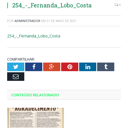
254_-_Fernanda_Lobo_Costa
0
POR
ADMINISTRADOR
EM
21 DE MAIO DE 2021
254_-_Fernanda_Lobo_Costa
COMPARTILHAR:
Twitter
Facebook
Google+
Pinterest
LinkedIn
Tumblr
Email
CONTEÚDO RELACIONADO