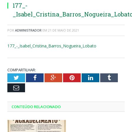
177_-
_Isabel_Cristina_Barros_Nogueira_Lobat
POR
ADMINISTRADOR
EM
21 DE MAIO DE 2021
177_-_Isabel_Cristina_Barros_Nogueira_Lobato
COMPARTILHAR:
Twitter
Facebook
Google+
Pinterest
LinkedIn
Tumblr
Email
CONTEÚDO RELACIONADO