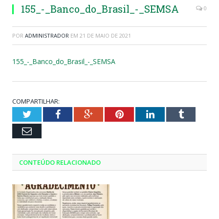
155_-_Banco_do_Brasil_-_SEMSA
0
POR
ADMINISTRADOR
EM
21 DE MAIO DE 2021
155_-_Banco_do_Brasil_-_SEMSA
COMPARTILHAR:
Twitter
Facebook
Google+
Pinterest
LinkedIn
Tumblr
Email
CONTEÚDO RELACIONADO