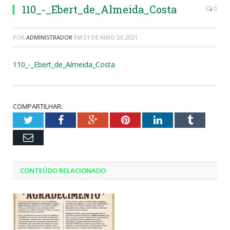
110_-_Ebert_de_Almeida_Costa
0
POR
ADMINISTRADOR
EM
21 DE MAIO DE 2021
110_-_Ebert_de_Almeida_Costa
COMPARTILHAR:
Twitter
Facebook
Google+
Pinterest
LinkedIn
Tumblr
Email
CONTEÚDO RELACIONADO