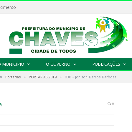
ecimento
 MUNICÍPIO
O GOVERNO
PUBLICAÇÕES
»
»
»
Portarias
PORTARIAS 2019
030_-_Jonison_Barros_Barbosa
a
0