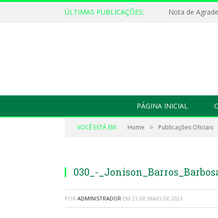
ÚLTIMAS PUBLICAÇÕES:
Nota de Agrad
PÁGINA INICIAL
O
»
VOCÊ ESTÁ EM:
Home
Publicações Oficiais
030_-_Jonison_Barros_Barbos
POR
ADMINISTRADOR
EM
21 DE MAIO DE 2021