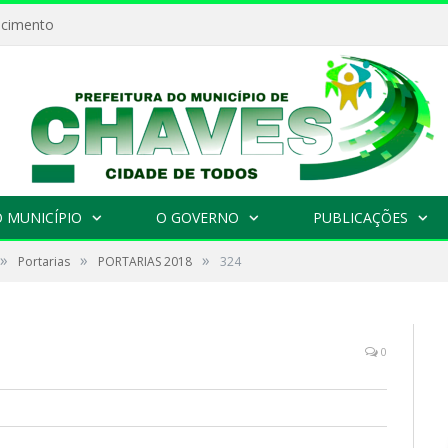
ecimento
 MUNICÍPIO
O GOVERNO
PUBLICAÇÕES
»
»
»
Portarias
PORTARIAS 2018
324
0