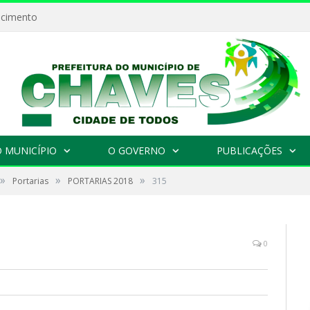
ecimento
 MUNICÍPIO
O GOVERNO
PUBLICAÇÕES
»
»
»
Portarias
PORTARIAS 2018
315
0