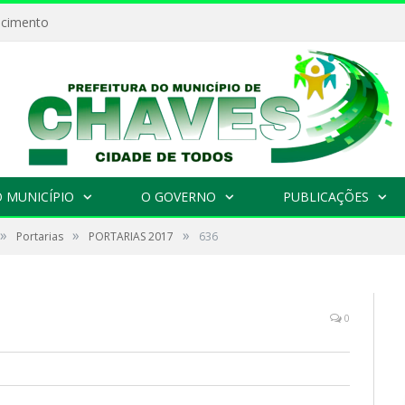
ecimento
 MUNICÍPIO
O GOVERNO
PUBLICAÇÕES
»
»
»
Portarias
PORTARIAS 2017
636
0