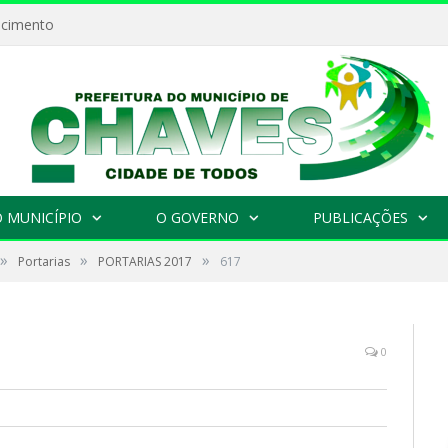
ecimento
 MUNICÍPIO
O GOVERNO
PUBLICAÇÕES
»
»
»
Portarias
PORTARIAS 2017
617
0