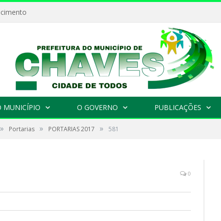
ecimento
 MUNICÍPIO
O GOVERNO
PUBLICAÇÕES
»
»
»
Portarias
PORTARIAS 2017
581
0