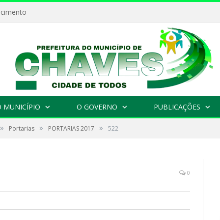
ecimento
 MUNICÍPIO
O GOVERNO
PUBLICAÇÕES
»
»
»
Portarias
PORTARIAS 2017
522
0