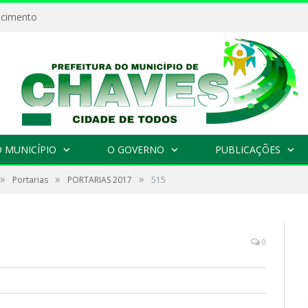
ecimento
 MUNICÍPIO
O GOVERNO
PUBLICAÇÕES
»
»
»
Portarias
PORTARIAS 2017
515
0