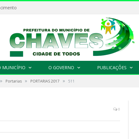
ecimento
 MUNICÍPIO
O GOVERNO
PUBLICAÇÕES
»
»
»
Portarias
PORTARIAS 2017
511
0