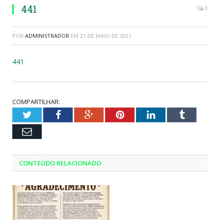
441
0
POR
ADMINISTRADOR
EM
21 DE MAIO DE 2021
441
COMPARTILHAR:
Twitter
Facebook
Google+
Pinterest
LinkedIn
Tumblr
Email
CONTEÚDO RELACIONADO