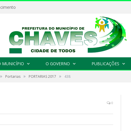
ecimento
 MUNICÍPIO
O GOVERNO
PUBLICAÇÕES
»
»
»
Portarias
PORTARIAS 2017
438
0